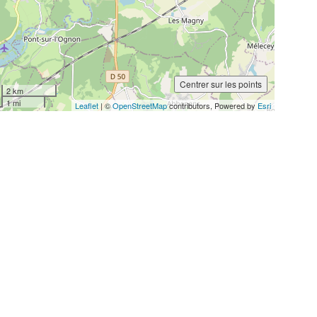
Centrer sur les points
2 km
1 mi
Leaflet
| ©
OpenStreetMap
contributors, Powered by
Esri